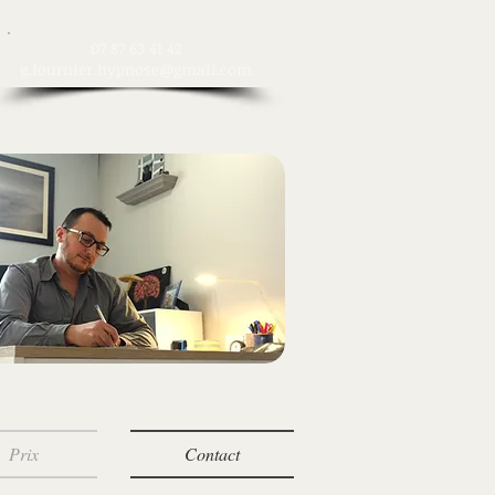
​07 87 63 41 42
g.fournier.hypnose@gmail.com
Prix
Contact