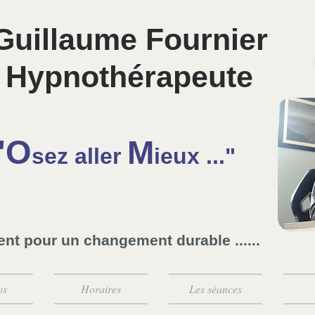
Guillaume Fournier
Hypnothérapeute
"O
M
sez aller
ieux ..."
ient pour un changement durable ......
os
Horaires
Les séances