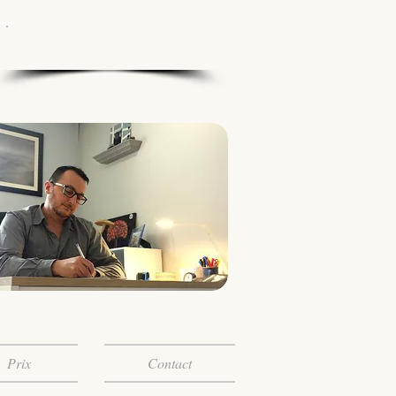
​07 87 63 41 42
g.fournier.hypnose@gmail.com
Prix
Contact