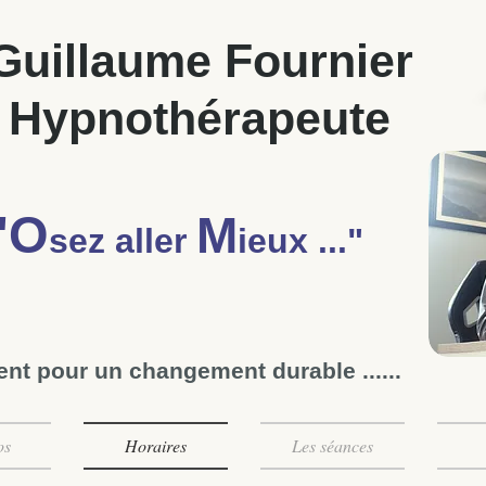
Guillaume Fournier
Hypnothérapeute
"O
M
sez aller
ieux ..."
ient pour un changement durable ......
os
Horaires
Les séances